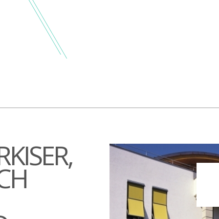
KISER,
OCH